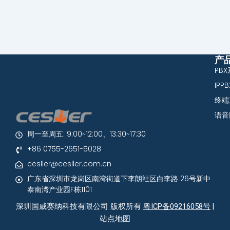
产
PB
IPP
终端
语音
周一至周五: 9:00~12:00、13:30~17:30
+86 0755-2651-5028
cesller@cesller.com.cn
广东省深圳市龙岗区南湾街道下李朗社区白李路 26号新中
泰南湾产业园F栋1101
深圳国威赛纳科技有限公司 版权所有
粤ICP备09216058号
|
站点地图