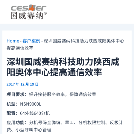
跳
Post
至
navigation
内
容
Home
-
客户案例
-
深圳国威赛纳科技助力陕西咸阳奥体中心
提高通信效率
深圳国威赛纳科技助力陕西咸
阳奥体中心提高通信效率
2017 年 12 月 19 日
项目要求：
提升接待服务效率，保障通信效果
机型：
NSN9000L
配置：
64外线640分机
应用功能：
分机号码全弹编、早叫、分机权限控制、反极计
费、小型呼叫中心管理