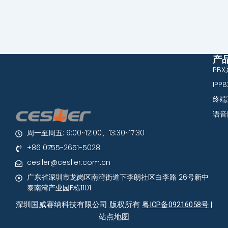
产
PB
IPP
终端
语音
周一至周五: 9:00~12:00、13:30~17:30
+86 0755-2651-5028
cesller@cesller.com.cn
广东省深圳市龙岗区南湾街道下李朗社区白李路 26号新中
泰南湾产业园F栋1101
深圳国威赛纳科技有限公司 版权所有
粤ICP备09216058号
|
站点地图