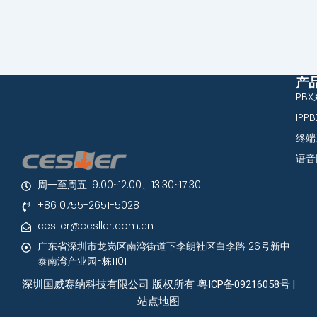
产
PB
IPP
终端
语音
周一至周五: 9:00~12:00、13:30~17:30
+86 0755-2651-5028
cesller@cesller.com.cn
广东省深圳市龙岗区南湾街道下李朗社区白李路 26号新中
泰南湾产业园F栋1101
深圳国威赛纳科技有限公司 版权所有
粤ICP备09216058号
|
站点地图