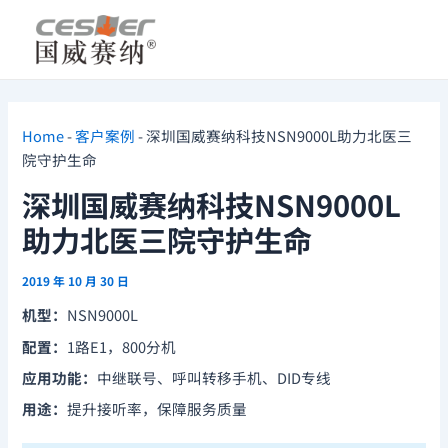
跳
Post
至
navigation
内
容
Home
-
客户案例
-
深圳国威赛纳科技NSN9000L助力北医三
院守护生命
深圳国威赛纳科技NSN9000L
助力北医三院守护生命
2019 年 10 月 30 日
机型：
NSN9000L
配置：
1路E1，800分机
应用功能：
中继联号、呼叫转移手机、DID专线
用途：
提升接听率，保障服务质量