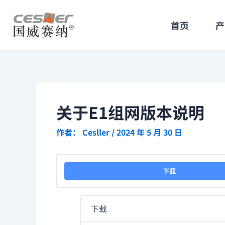
跳
Post
至
navigation
首页
产
内
容
关于E1组网版本说明
作者：
Cesller
/
2024 年 5 月 30 日
下载
下载