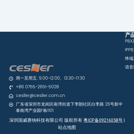
产
PB
IPP
终端
语音
周一至周五: 9:00~12:00、13:30~17:30
+86 0755-2651-5028
cesller@cesller.com.cn
广东省深圳市龙岗区南湾街道下李朗社区白李路 26号新中
泰南湾产业园F栋1101
深圳国威赛纳科技有限公司 版权所有
粤ICP备09216058号
|
站点地图