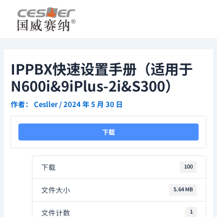
跳
Post
至
navigation
内
容
IPPBX快速设置手册（适用于
N600i&9iPlus-2i&S300）
作者：
Cesller
/
2024 年 5 月 30 日
下载
下载
100
文件大小
5.64 MB
文件计数
1