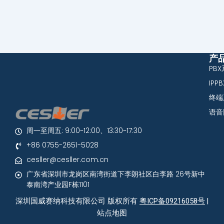
产
PB
IPP
终端
语音
周一至周五: 9:00~12:00、13:30~17:30
+86 0755-2651-5028
cesller@cesller.com.cn
广东省深圳市龙岗区南湾街道下李朗社区白李路 26号新中
泰南湾产业园F栋1101
深圳国威赛纳科技有限公司 版权所有
粤ICP备09216058号
|
站点地图