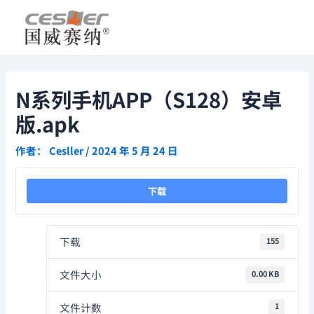
跳
Post
至
navigation
内
容
N系列手机APP（S128）安卓
版.apk
作者：
Cesller
/
2024 年 5 月 24 日
下载
下载
155
文件大小
0.00 KB
文件计数
1