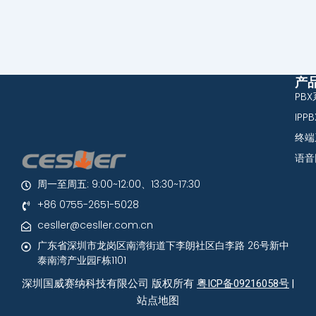
产
PB
IPP
终端
语音
周一至周五: 9:00~12:00、13:30~17:30
+86 0755-2651-5028
cesller@cesller.com.cn
广东省深圳市龙岗区南湾街道下李朗社区白李路 26号新中
泰南湾产业园F栋1101
深圳国威赛纳科技有限公司 版权所有
粤ICP备09216058号
|
站点地图