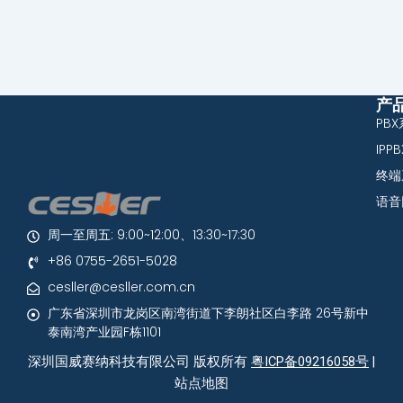
产
PB
IPP
终端
语音
周一至周五: 9:00~12:00、13:30~17:30
+86 0755-2651-5028
cesller@cesller.com.cn
广东省深圳市龙岗区南湾街道下李朗社区白李路 26号新中
泰南湾产业园F栋1101
深圳国威赛纳科技有限公司 版权所有
粤ICP备09216058号
|
站点地图