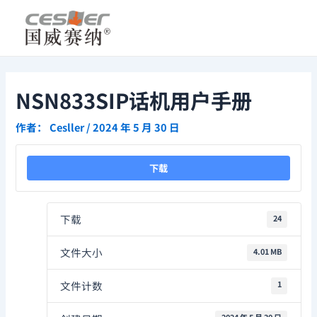
跳
Post
至
navigation
内
容
NSN833SIP话机用户手册
作者：
Cesller
/
2024 年 5 月 30 日
下载
下载
24
文件大小
4.01 MB
文件计数
1