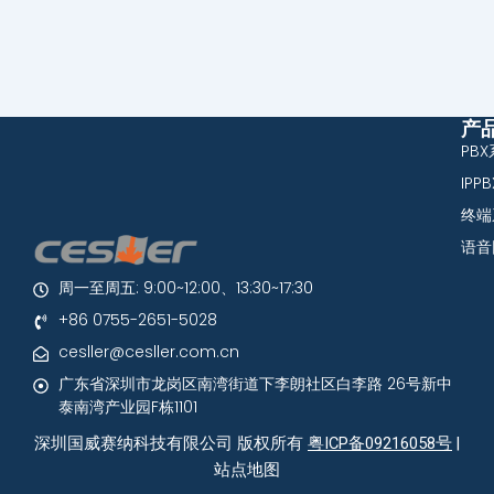
产
PB
IPP
终端
语音
周一至周五: 9:00~12:00、13:30~17:30
+86 0755-2651-5028
cesller@cesller.com.cn
广东省深圳市龙岗区南湾街道下李朗社区白李路 26号新中
泰南湾产业园F栋1101
深圳国威赛纳科技有限公司 版权所有
粤ICP备09216058号
|
站点地图