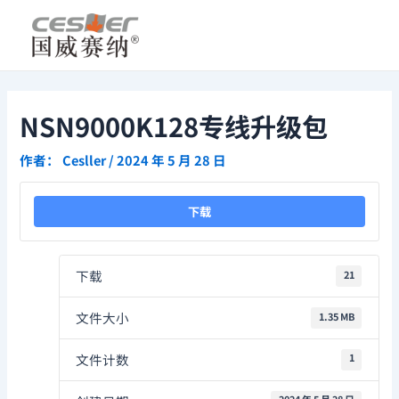
跳
Post
至
navigation
内
容
NSN9000K128专线升级包
作者：
Cesller
/
2024 年 5 月 28 日
下载
下载
21
文件大小
1.35 MB
文件计数
1