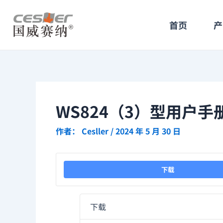
跳
Post
至
navigation
首页
产
内
容
WS824（3）型用户手
作者：
Cesller
/
2024 年 5 月 30 日
下载
下载