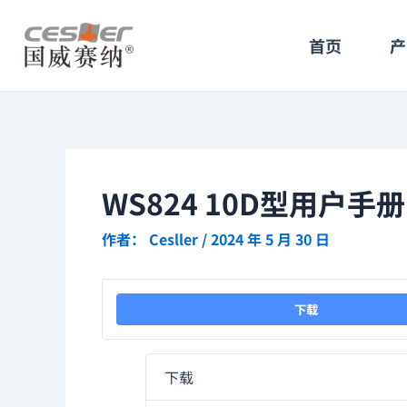
跳
Post
至
navigation
首页
产
内
容
WS824 10D型用户手册
作者：
Cesller
/
2024 年 5 月 30 日
下载
下载