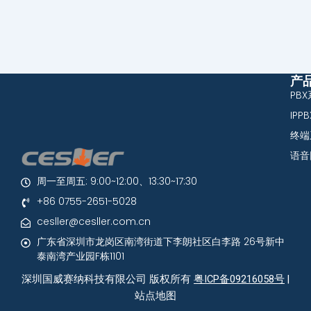
产
PB
IPP
终端
语音
周一至周五: 9:00~12:00、13:30~17:30
+86 0755-2651-5028
cesller@cesller.com.cn
广东省深圳市龙岗区南湾街道下李朗社区白李路 26号新中
泰南湾产业园F栋1101
深圳国威赛纳科技有限公司 版权所有
粤ICP备09216058号
|
站点地图