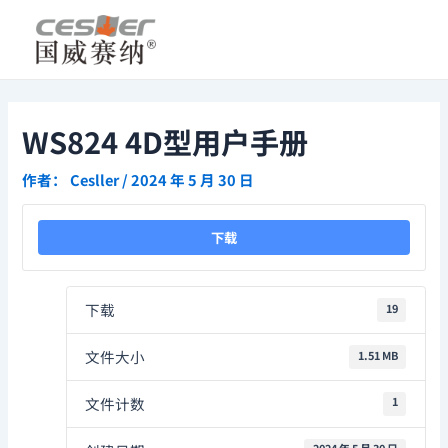
跳
Post
至
navigation
内
容
WS824 4D型用户手册
作者：
Cesller
/
2024 年 5 月 30 日
下载
下载
19
文件大小
1.51 MB
文件计数
1