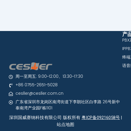
产
PB
IPP
终端
语音
周一至周五: 9:00~12:00、13:30~17:30
+86 0755-2651-5028
cesller@cesller.com.cn
广东省深圳市龙岗区南湾街道下李朗社区白李路 26号新中
泰南湾产业园F栋1101
深圳国威赛纳科技有限公司 版权所有
粤ICP备09216058号
|
站点地图