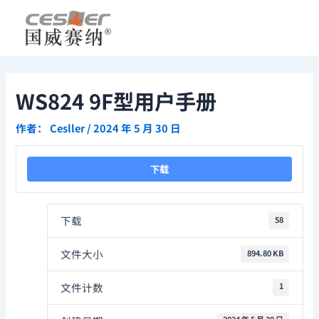
跳
Post
至
navigation
内
容
WS824 9F型用户手册
作者：
Cesller
/
2024 年 5 月 30 日
下载
下载
58
文件大小
894.80 KB
文件计数
1