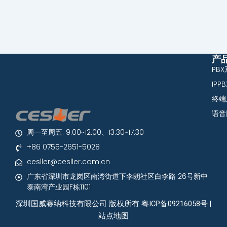
产
PB
IPP
终端
语音
周一至周五: 9:00~12:00、13:30~17:30
+86 0755-2651-5028
cesller@cesller.com.cn
广东省深圳市龙岗区南湾街道下李朗社区白李路 26号新中
泰南湾产业园F栋1101
深圳国威赛纳科技有限公司 版权所有
粤ICP备09216058号
|
站点地图