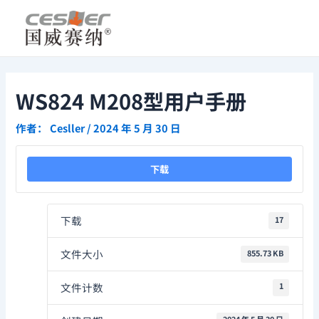
跳
Post
至
navigation
内
容
WS824 M208型用户手册
作者：
Cesller
/
2024 年 5 月 30 日
下载
下载
17
文件大小
855.73 KB
文件计数
1