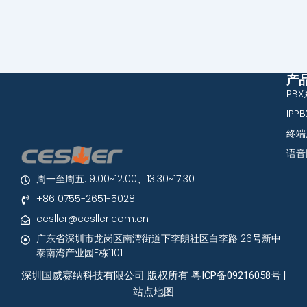
产
PB
IPP
终端
语音
周一至周五: 9:00~12:00、13:30~17:30
+86 0755-2651-5028
cesller@cesller.com.cn
广东省深圳市龙岗区南湾街道下李朗社区白李路 26号新中
泰南湾产业园F栋1101
深圳国威赛纳科技有限公司 版权所有
粤ICP备09216058号
|
站点地图