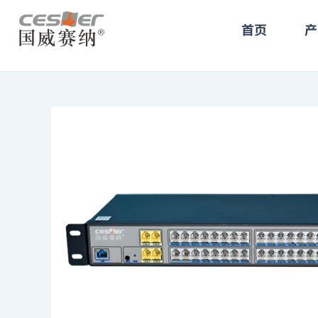
跳
至
首页
产
内
容