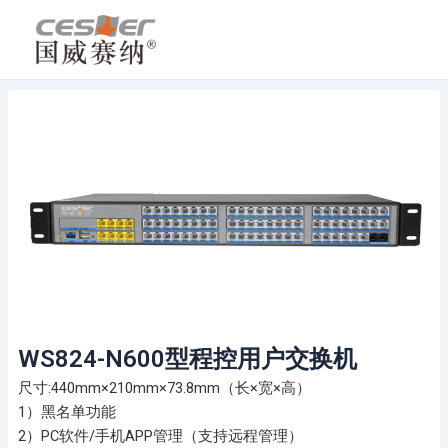
跳
至
内
容
WS824-N600型程控用户交换机
尺寸:440mm×210mm×73.8mm（长×宽×高）
1）黑名单功能
2）PC软件/手机APP管理（支持远程管理）