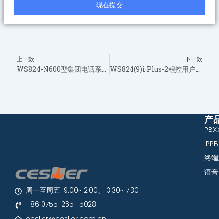
现在提交
Prev
N
上一款
下一款
WS824-N600型集团电话系统 (老款)
WS824(9)i Plus-2程控用户交换机
产
PB
IPP
终端
语音
周一至周五: 9:00~12:00、13:30~17:30
+86 0755-2651-5028
cesller@cesller.com.cn