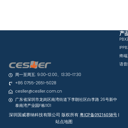
产
PB
IPP
终端
语音
周一至周五: 9:00~12:00、13:30~17:30
+86 0755-2651-5028
cesller@cesller.com.cn
广东省深圳市龙岗区南湾街道下李朗社区白李路 26号新中
泰南湾产业园F栋1101
深圳国威赛纳科技有限公司 版权所有
粤ICP备09216058号
|
站点地图