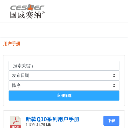
跳
至
内
容
用户手册
应用筛选
新款Q10系列用户手册
下载
1 文件
21.75 MB