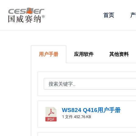
跳
至
首页
产
内
容
用户手册
应用软件
其他资料
WS824 Q416用户手册
1 文件
452.76 KB